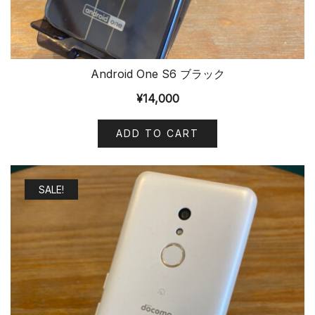
Android One S6 ブラック
¥
14,000
ADD TO CART
SALE!