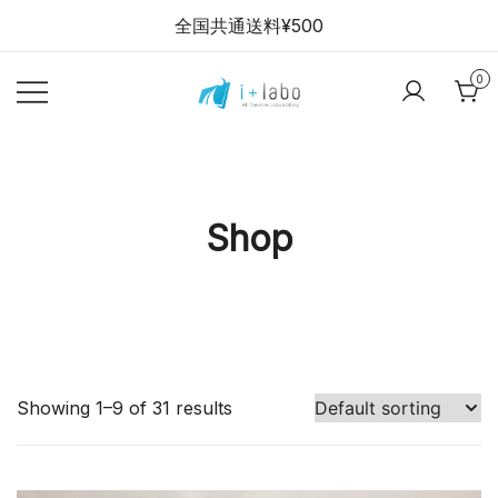
Skip
全国共通送料¥500
to
content
0
【全品半年保証】
i+labo stores
スマホ・パソコン
の中古販売ショッ
プ
Shop
Showing 1–9 of 31 results