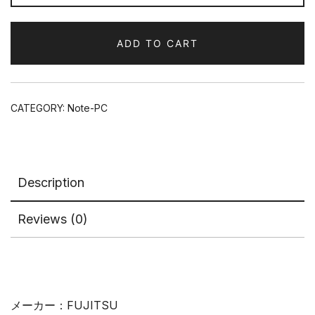
FMVA40DBJ
quantity
ADD TO CART
CATEGORY:
Note-PC
Description
Reviews (0)
メーカー：FUJITSU