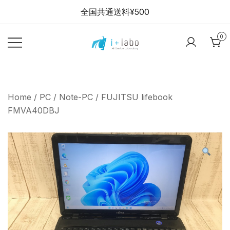
Skip
全国共通送料¥500
to
content
0
【全品半年保証】
i+labo stores
スマホ・パソコン
の中古販売ショッ
Home
/
PC
/
Note-PC
/ FUJITSU lifebook
プ
FMVA40DBJ