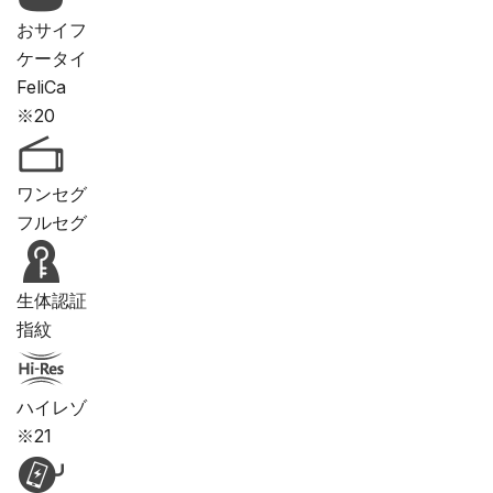
おサイフ
ケータイ
FeliCa
※20
ワンセグ
フルセグ
生体認証
指紋
ハイレゾ
※21