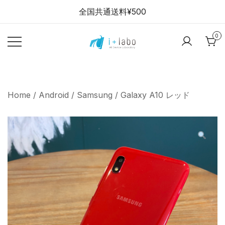
Skip
全国共通送料¥500
to
content
0
【全品半年保証】
i+labo stores
スマホ・パソコン
の中古販売ショッ
Home
/
Android
/
Samsung
/ Galaxy A10 レッド
プ