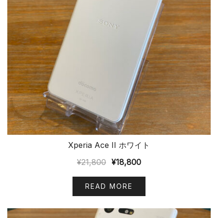
Xperia Ace II ホワイト
¥
21,800
¥
18,800
READ MORE