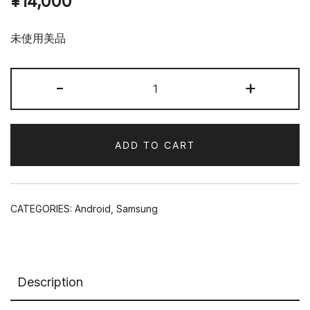
¥
14,000
未使用美品
Galaxy
-
+
A10
レ
ッ
ADD TO CART
ド
quantity
CATEGORIES:
Android
,
Samsung
Description