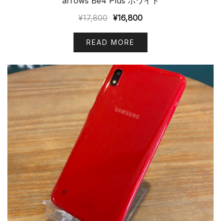
arrows Be4 Plus ホワイト
¥
17,800
¥
16,800
READ MORE