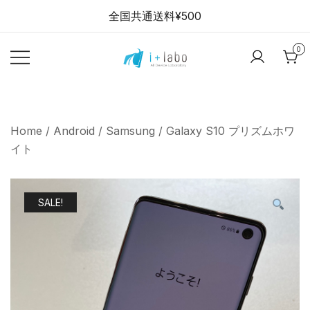
Skip
全国共通送料¥500
to
content
0
【全品半年保証】
i+labo stores
スマホ・パソコン
の中古販売ショッ
Home
/
Android
/
Samsung
/ Galaxy S10 プリズムホワ
プ
イト
SALE!