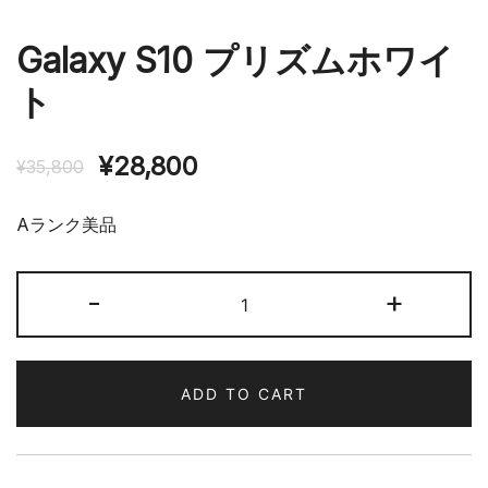
Galaxy S10 プリズムホワイ
ト
¥
28,800
¥
35,800
Aランク美品
Galaxy
-
+
S10
プ
リ
ADD TO CART
ズ
ム
ホ
ワ