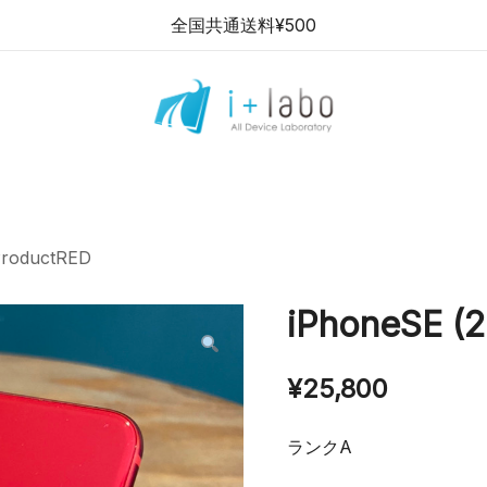
全国共通送料¥500
【全品半年保証】スマホ・
i+labo stores
パソコンの中古販売ショッ
プ
ProductRED
iPhoneSE (
¥
25,800
ランクA