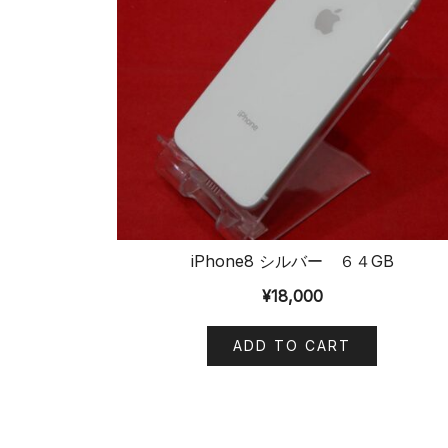
iPhone8 シルバー ６４GB
¥
18,000
ADD TO CART