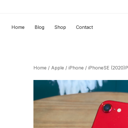
Skip
to
content
Home
Blog
Shop
Contact
Home
/
Apple
/
iPhone
/ iPhoneSE (2020)