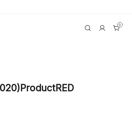
0
2020)ProductRED