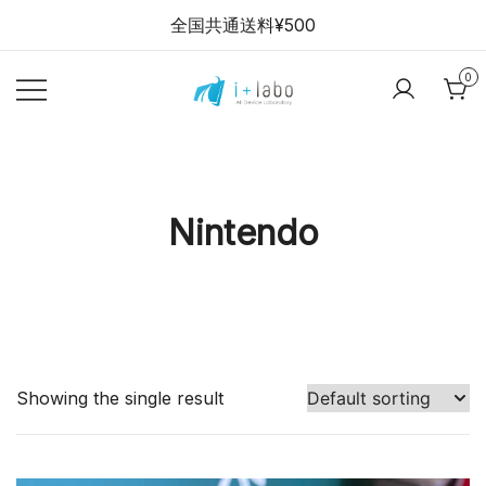
Skip
全国共通送料¥500
to
content
0
【全品半年保証】
i+labo stores
スマホ・パソコン
の中古販売ショッ
プ
Nintendo
Showing the single result